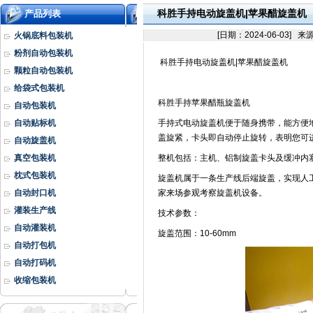
科胜手持电动旋盖机|苹果醋旋盖机
产品列表
[日期：2024-06-0
火锅底料包装机
粉剂自动包装机
科胜手持电动旋盖机
|
苹果醋旋盖机
颗粒自动包装机
给袋式包装机
科胜手持苹果醋瓶旋盖机
自动包装机
自动贴标机
手持式电动旋盖机便于随身携带，能方便
盖旋紧，卡头即自动停止旋转，表明您可
自动旋盖机
真空包装机
整机包括：主机、铝制旋盖卡头及缓冲内
枕式包装机
旋盖机属于一条生产线后端旋盖，实现人
自动封口机
家来场参观考察旋盖机设备。
灌装生产线
技术参数：
自动灌装机
旋盖范围：
10-60mm
自动打包机
自动打码机
收缩包装机