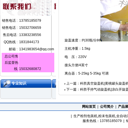
销售电话 :
13785185079
销售电话 :
15032706659
售后电话 :
13383238556
旋盖速度：约
30
瓶
/
分钟
QQ热线 :
1831844173
主机净重：
1.5kg
邮箱 :
1341983654@qq.com
总公司售
电 压：
220V
后监督热
接头方便
/4
英寸
线:
15032680872
离合器：
5-25kg 5-35kg
可调
专业知识
上一篇：科胜真空旋盖机|黄桃罐头旋盖
下一篇：科胜手持气动旋盖机|凉白开旋
网站首页
|
公司简介
|
产品
| 生产粉剂包装机,粉末包装机,全自
服务热线：13785185079 | 